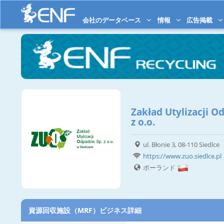
会社のデータベース
情報
広告掲載
Zakład Utylizacji O
z o.o.
ul. Błonie 3, 08-110 Siedlce
https://www.zuo.siedlce.pl
ポーランド
資源回収施設（MRF）ビジネス詳細