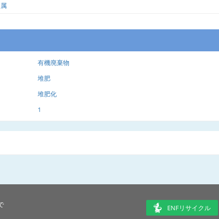
金属
有機廃棄物
堆肥
堆肥化
1
で
ENFリサイクル