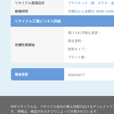
リサイクル資源品目
プラスチック，紙，ガラス，
稼働時間
月曜日から金曜日: 08:00~16:00
リサイクル工場ビジネス詳細
受け入れ可能な資源：
再生原料：
有機性廃棄物
技術タイプ：
プラント数：
最後更新
2026/06/17
ENFリサイクルは、リサイクル会社の最も信頼のおけるディレクトリ
す。情報は、確認されカテゴリによって分類されています。