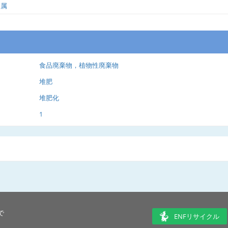
金属
食品廃棄物，植物性廃棄物
堆肥
堆肥化
1
で
ENFリサイクル