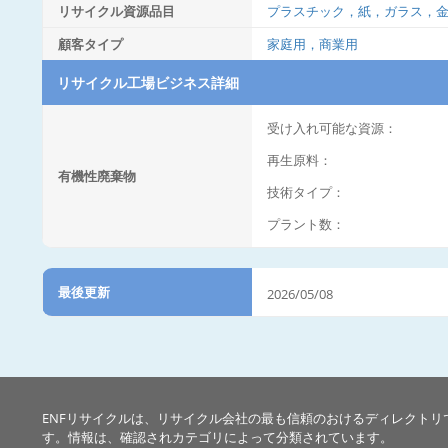
リサイクル資源品目
プラスチック，紙，ガラス，
顧客タイプ
家庭用，商業用
リサイクル工場ビジネス詳細
受け入れ可能な資源：
再生原料：
有機性廃棄物
技術タイプ：
プラント数：
最後更新
2026/05/08
ENFリサイクルは、リサイクル会社の最も信頼のおけるディレクトリ
す。情報は、確認されカテゴリによって分類されています。