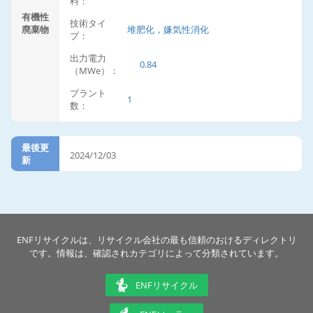
料：
有機性
技術タイ
廃棄物
堆肥化，嫌気性消化
プ：
出力電力
0.84
（MWe）：
プラント
1
数：
最後更
2024/12/03
新
ENFリサイクルは、リサイクル会社の最も信頼のおけるディレクトリ
です。情報は、確認されカテゴリによって分類されています。
ENFリサイクル