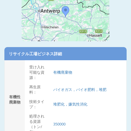
リサイクル工場ビジネス詳細
受け入れ
可能な資
有機廃棄物
源：
再生原
バイオガス，バイオ肥料，堆肥
料：
有機性
技術タイ
廃棄物
堆肥化，嫌気性消化
プ：
処理され
る資源
350000
（トン/