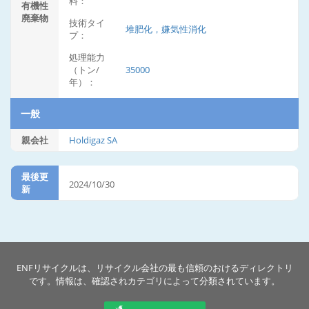
料：
有機性
廃棄物
技術タイ
堆肥化，嫌気性消化
プ：
処理能力
（トン/
35000
年）：
一般
親会社
Holdigaz SA
最後更
2024/10/30
新
ENFリサイクルは、リサイクル会社の最も信頼のおけるディレクトリ
です。情報は、確認されカテゴリによって分類されています。