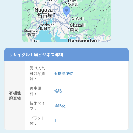
リサイクル工場ビジネス詳細
受け入れ
可能な資
有機廃棄物
源：
再生原
堆肥
有機性
料：
廃棄物
技術タイ
堆肥化
プ：
プラント
1
数：